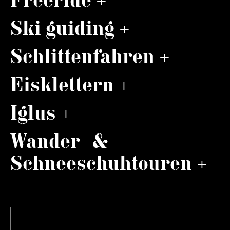
Freeride +
Ski guiding +
Schlittenfahren +
Eisklettern +
Iglus +
Wander- &
Schneeschuhtouren +