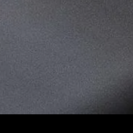
Forfait—